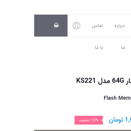
درباره
تماس
ما
با ما
سبد
خرید
0
KS2
Flash Mem
1,
تومان
13%
تخفیف