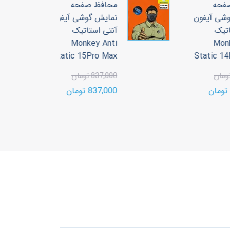
محافظ صفحه
ون
نمایش گوشی آیفون
آنتی استاتیک
3
Monkey Anti
00
Static 15Pro Max
S
00
837,000 تومان
837,000 تومان