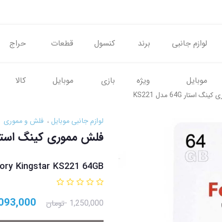
لوازم جانبی
برند
کنسول
قطعات
حراج
موبایل
ویژه
بازی
موبایل
کالا
 استار 64G مدل KS221
لوازم جانبی موبایل
فلش و مموری
فلش مموری کینگ استار 64G مدل 21
ory Kingstar KS221 64GB
093,000
1,250,000
تومان