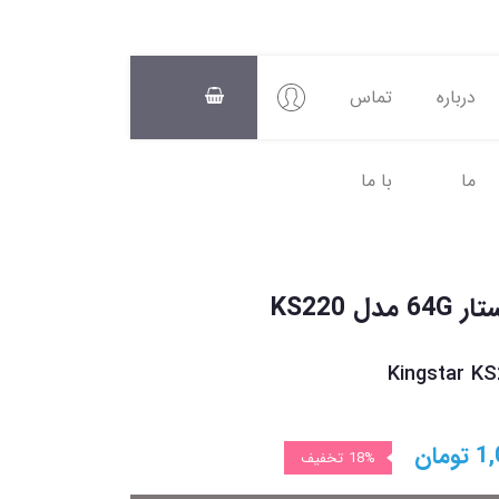
درباره
تماس
ما
با ما
سبد
خرید
0
 KS220
Kingstar K
1,
تومان
18%
تخفیف