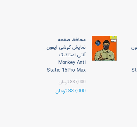
محافظ صفحه
ون
نمایش گوشی آیفون
آنتی استاتیک
3
Monkey Anti
00
Static 15Pro Max
S
00
837,000 تومان
837,000 تومان