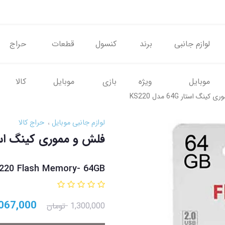
لوازم جانبی
برند
کنسول
قطعات
حراج
موبایل
ویژه
بازی
موبایل
کالا
نگ‌ استار 64G مدل KS220
لوازم جانبی موبایل
حراج کالا
فلش و مموری کینگ‌ استار 64G مدل
S220 Flash Memory- 64GB
067,000
1,300,000
تومان