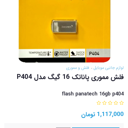
لوازم جانبی موبایل
فلش و مموری
فلش مموری پاناتک 16 گیگ مدل P404
flash panatech 16gb p404
1,117,000
تومان