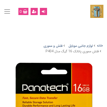
0
خانه
لوازم جانبی موبایل
فلش و مموری
فلش مموری پاناتک 16 گیگ مدل P404