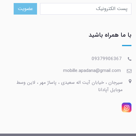
عضویت
با ما همراه باشید
09379906367
mobille.apadana@gmail.com
سیرجان ، خیابان آیت اله سعیدی ، پاساژ مهر ، لاین وسط
موبایل آپادانا