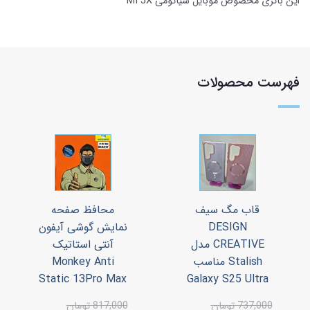
این باتری مخصوص موبایل شیائومی MI 5X
فهرست محصولات
قاب مگ سیف
محافظ صفحه
DESIGN
نمایش گوشی آیفون
CREATIVE مدل
آنتی استاتیک
Stalish مناسب
Monkey Anti
Static 13Pro Max
Galaxy S25 Ultra
737,000 تومان
817,000 تومان