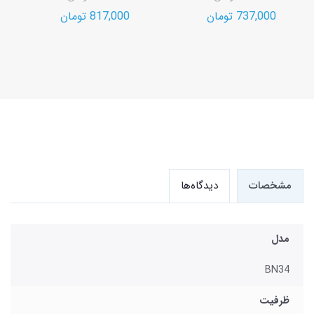
737,000 تومان
817,000 تومان
مشخصات
دیدگاه‌ها
مدل
BN34
ظرفیت