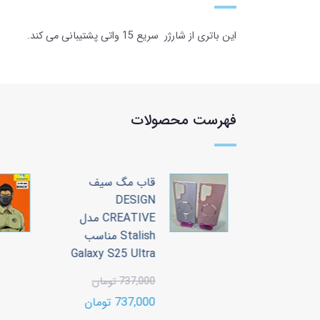
این باتری از شارژر سریع 15 واتی پشتیبانی می کند. این مدل باتری از نوع جدانی نشدنی (داخلی) با ظرفیت 5000 میلی امپر است.
فهرست محصولات
 سیف
قاب مگ سیف
DESIGN
CREATIVE مدل
CREATIVE مدل
Stalish مناسب
Stalish مناسب
Galaxy S25 Ultra
Galaxy S2
737,000 تومان
ن
737,000 تومان