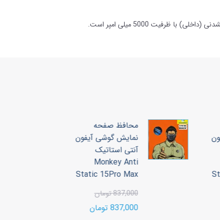
محافظ صفحه
ون
نمایش گوشی آیفون
آنتی استاتیک
3
Monkey Anti
00
Static 15Pro Max
S
00
837,000 تومان
837,000 تومان