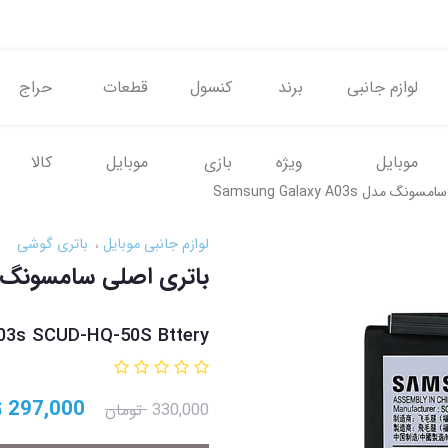
لوازم جانبی
برند
کنسول
قطعات
حراج
موبایل
ویژه
بازی
موبایل
کالا
 مدل Samsung Galaxy A03s
لوازم جانبی موبایل
باتری گوشی
باتری اصلی سامسونگ مدل Galaxy A03s
03s SCUD-HQ-50S Bttery
297,000
ت
330,000
تومان