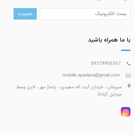
عضویت
با ما همراه باشید
09379906367
mobille.apadana@gmail.com
سیرجان ، خیابان آیت اله سعیدی ، پاساژ مهر ، لاین وسط
موبایل آپادانا