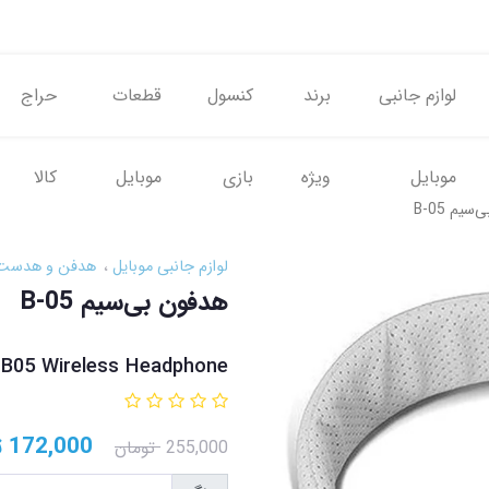
لوازم جانبی
برند
کنسول
قطعات
حراج
موبایل
ویژه
بازی
موبایل
کالا
یم B-05
لوازم جانبی موبایل
هدفن و هدست
هدفون بی‌سیم B-05
B05 Wireless Headphone
172,000
ت
255,000
تومان