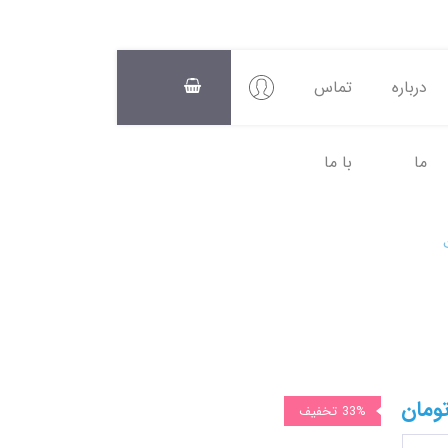
درباره
تماس
ما
با ما
سبد
خرید
0
ومان
33%
تخفیف