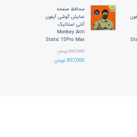
محافظ صفحه
ون
نمایش گوشی آیفون
آنتی استاتیک
3
Monkey Anti
00
Static 15Pro Max
S
00
837,000 تومان
837,000 تومان