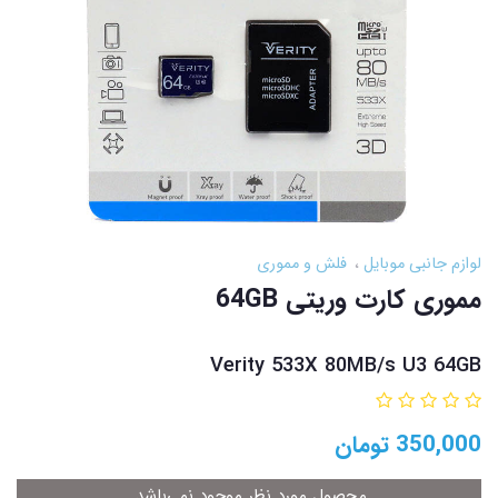
لوازم جانبی موبایل
فلش و مموری
مموری کارت وریتی 64GB
Verity 533X 80MB/s U3 64GB
350,000
تومان
محصول مورد نظر موجود نمی‌باشد.