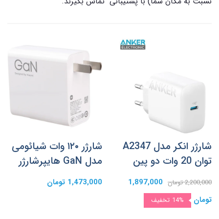
نسبت به مکان شما) با پشتیبانی تماس بگیرند.
شارژر انکر مدل A2347
شارژر ۱۲۰ وات شیائومی
توان 20 وات دو پین
مدل GaN هایپرشارژر
1,897,000
1,473,000 تومان
2,200,000 تومان
تومان
14%
تخفیف