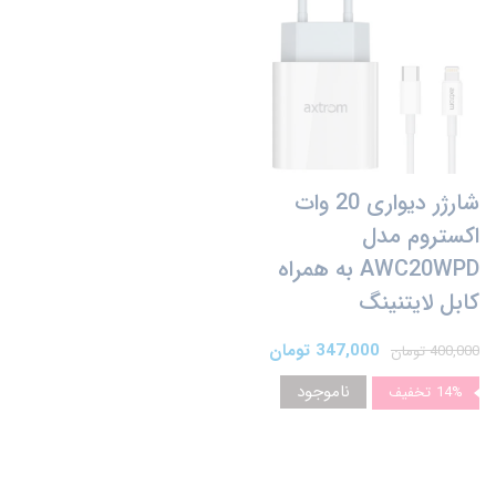
شارژر دیواری 20 وات
اکستروم مدل
AWC20WPD به همراه
کابل لایتنینگ
347,000 تومان
400,000 تومان
ناموجود
14%
تخفیف