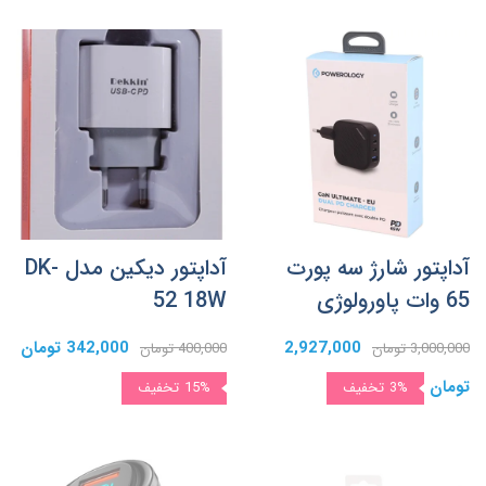
آداپتور شارژ سه پورت
آداپتور دیکین مدل DK-
65 وات پاورولوژی
52 18W
2,927,000
342,000 تومان
3,000,000 تومان
400,000 تومان
تومان
3%
تخفیف
15%
تخفیف