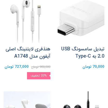
تبدیل سامسونگ USB
هنذفری لایتنینگ اصلی
2.0 به Type-C
آیفون مدل A1748
70,000 تومان
727,000 تومان
900,000 تومان
20%
تخفیف