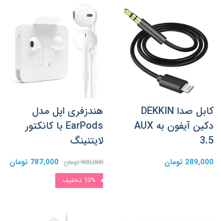
کابل صدا DEKKIN
هندزفری اپل مدل
دکین آیفون به AUX
EarPods با کانکتور
3.5
لایتنینگ
289,000 تومان
787,000 تومان
900,000 تومان
13%
تخفیف