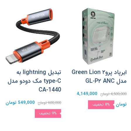
ایرپاد پرو۲ Green Lion
تبدیل lightning به
مدل GL-P۲ ANC
type-C مک دودو مدل
CA-1440
4,149,000
4,500,000 تومان
549,000 تومان
600,000 تومان
تومان
8%
تخفیف
9%
تخفیف