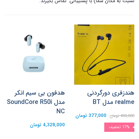
نسبت به مکان شما) با پشتیبانی تماس بگیرند.
هندزفری دورگردنی
هدفون بی سیم انکر
realme مدل BT
مدل SoundCore R50i
NC
377,000 تومان
450,000 تومان
4,328,000 تومان
17%
تخفیف