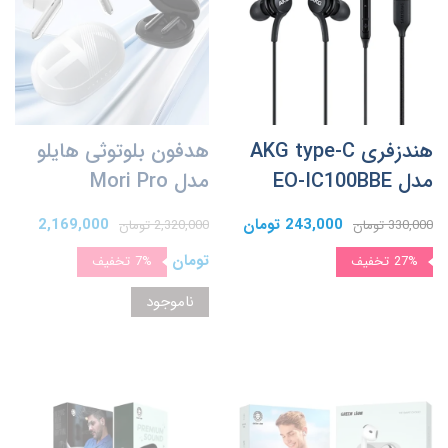
هندزفری AKG type-C
هدفون بلوتوثی هایلو
مدل EO-IC100BBE
مدل Mori Pro
243,000 تومان
2,169,000
330,000 تومان
2,320,000 تومان
تومان
27%
تخفیف
7%
تخفیف
ناموجود