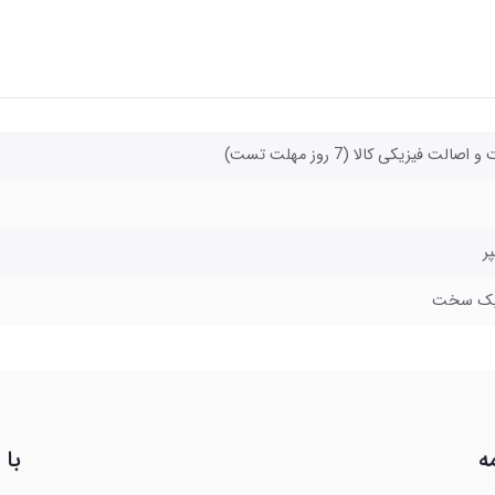
صالت فیزیکی کالا (7 روز مهلت تست)
یک سخت
ه
با 