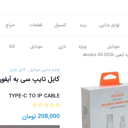
لوازم جانبی
برند
کنسول
قطعات
حراج
موبایل
ویژه
بازی
موبایل
کالا
abodos AS-DS3
لوازم جانبی موبایل
کابل شارژ
کابل تایپ سی به آیفون dos AS-DS36
TYPE-C TO IP CABLE
208,000
تومان