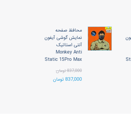
محافظ صفحه
ون
نمایش گوشی آیفون
آنتی استاتیک
3
Monkey Anti
00
Static 15Pro Max
S
00
837,000 تومان
837,000 تومان