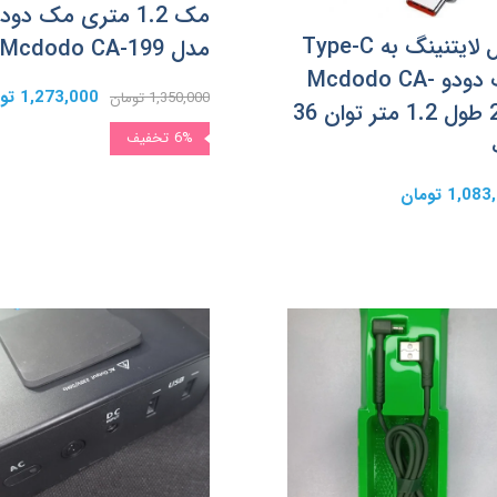
مک 1.2 متری مک دود
کابل لایتنینگ به Type-C
مدل Mcdodo CA-199
مک دودو Mcdodo CA-
1,273,000 تومان
1,350,000 تومان
201 طول 1.2 متر توان 36
6%
تخفیف
1,0 تومان