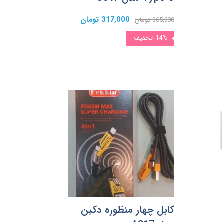
317,000 تومان
365,000 تومان
14%
تخفیف
کابل چهار منظوره دکین