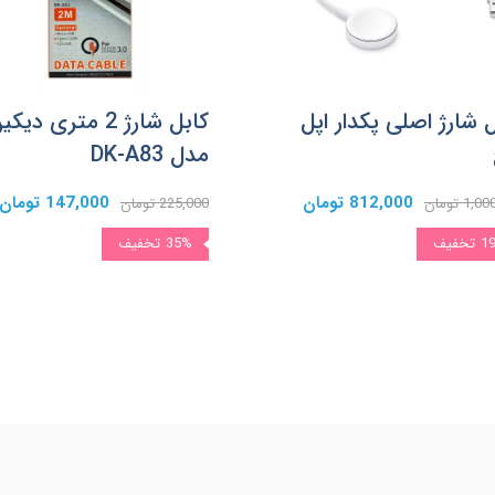
 شارژ اصلی پکدار اپل
کابل شارژ 2 متری دیک
مدل DK-A83
812,000 تومان
147,000 تومان
1 تومان
225,000 تومان
1
تخفیف
35%
تخفیف