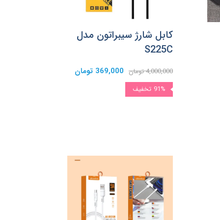
کابل شارژ سیبراتون مدل
S225C
369,000 تومان
4,000,000 تومان
91%
تخفیف