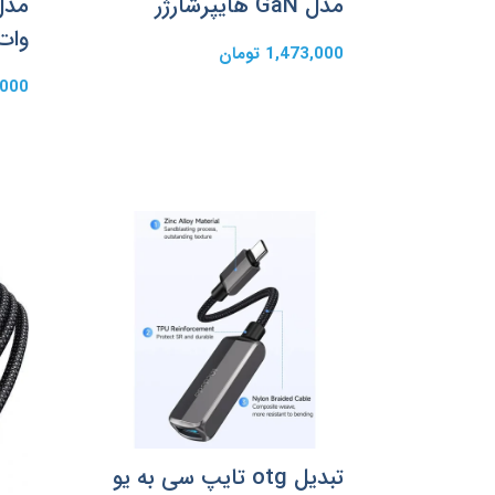
مدل GaN هایپرشارژر
وات ط
1,473,000 تومان
37,000
تبدیل otg تایپ سی به یو