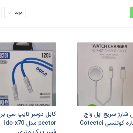
برند
ل شارژ سریع اپل واچ
کابل دوسر تایپ سی برن
ه کوتتسی Coteetci
pector مدل ldo-x70
فست یک متری