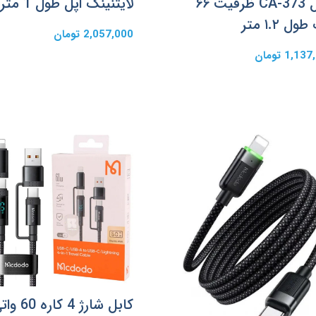
مدل CA-373 ظرفیت ۶۶
لایتنینگ اپل طول 1 متر
ول ۱.۲ متر
2,057,000 تومان
1,1 تومان
کابل شارژ 4 کاره 