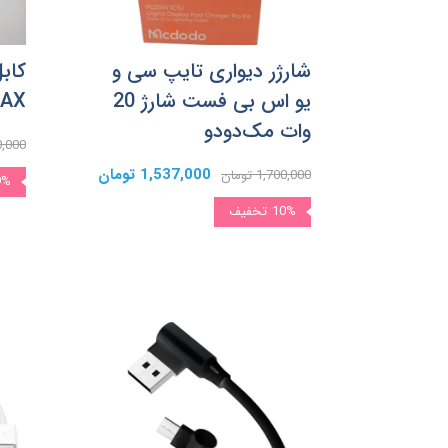
شارژر دیواری تایپ سی و
کاب
یو اس بی فست شارژ 20
GERLAX
وات مک‌دودو
300,000 
1,537,000 تومان
1,700,000 تومان
9%
10%
تخفیف