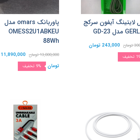
ل لایتینگ آیفون سرکج
پاوربانک omars مدل
 مدل GD-23
OMESS2U1ABKEU
88Wh
243,000 تومان
تومان
11,890,000
13,000,000 تومان
1
تخفیف
تومان
9%
تخفیف