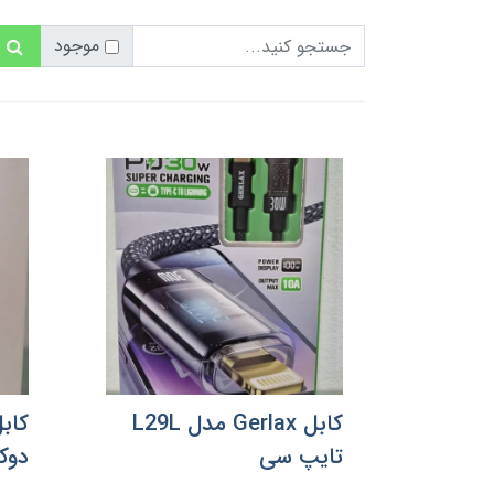
موجود
کابل Gerlax مدل L29L
کاب
تایپ سی
دوکار