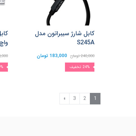
کابل شارژ سیبراتون مدل
کابل
S245A
واچ
183,000 تومان
240,000 تومان
,000,000
24%
تخفیف
9%
»
3
2
1