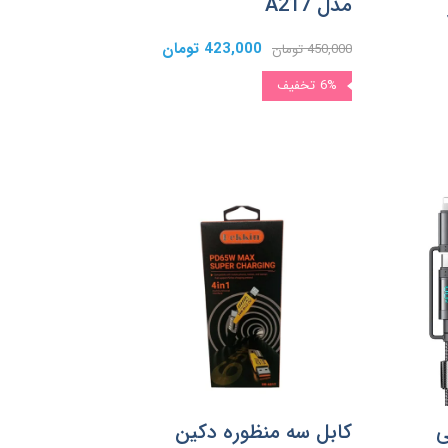
مدل A217
423,000 تومان
450,000 تومان
6%
تخفیف
60 واتی
کابل سه منظوره دکین