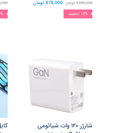
878,000 تومان
1,000,000 تومان
930,000 
13%
تخفیف
9%
شارژر ۱۲۰ وات شیائومی