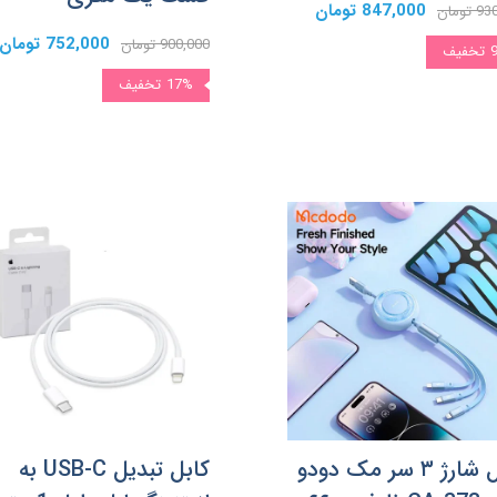
847,000 تومان
تومان
752,000 تومان
900,000 تومان
تخفیف
17%
تخفیف
کابل شارژ ۳ سر مک دودو
کابل تبدیل USB-C به