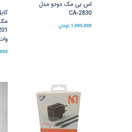
اس بی مک دودو مدل
CA-2830
1,085,000 تومان
وات
83,000