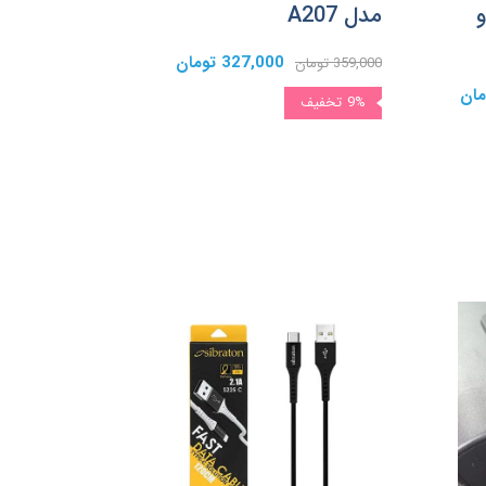
و
مدل A207
327,000 تومان
359,000 تومان
9%
تخفیف