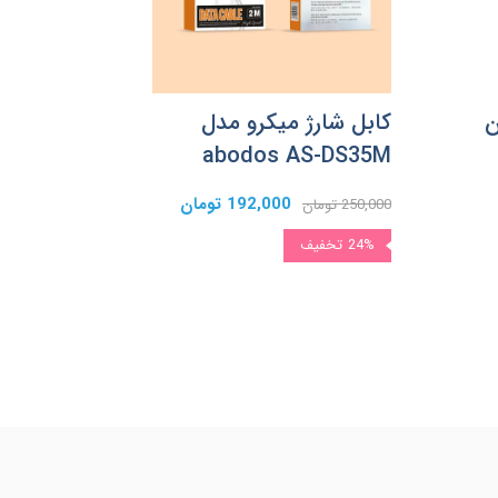
ین
کابل شارژ میکرو مدل
abodos AS-DS35M
192,000 تومان
250,000 تومان
24%
تخفیف