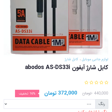
لوازم جانبی موبایل
کابل شارژ
کابل شارژ آیفون abodos AS-DS33i
372,000
تومان
440,000
تومان
16%
تخفیف
رنگ
رنگ را انتخاب کنید.