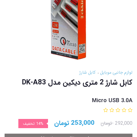
لوازم جانبی موبایل
کابل شارژ
کابل شارژ 2 متری دیکین مدل DK-A83
Micro USB 3.0A
253,000
تومان
292,000
تومان
14%
تخفیف