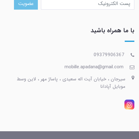
عضویت
با ما همراه باشید
09379906367
mobille.apadana@gmail.com
سیرجان ، خیابان آیت اله سعیدی ، پاساژ مهر ، لاین وسط
موبایل آپادانا