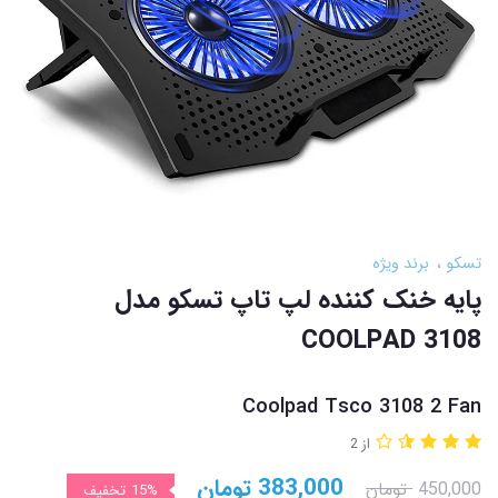
تسکو
برند ویژه
پایه خنک کننده لپ تاپ تسکو مدل
COOLPAD 3108
Coolpad Tsco 3108 2 Fan
از 2
383,000
تومان
450,000
تومان
15%
تخفیف