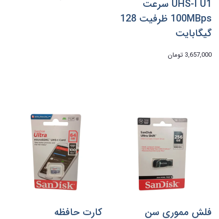
UHS-I U1 سرعت
100MBps ظرفیت 128
گیگابایت
3,657,000 تومان
فلش مموری سن
کارت حافظه