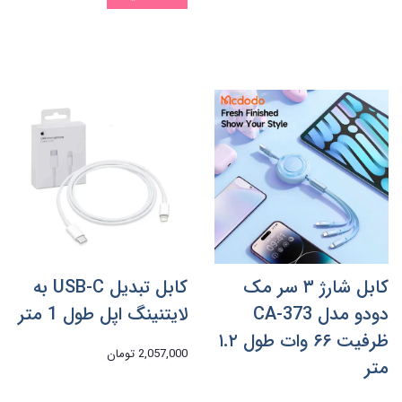
کابل شارژ ۳ سر مک
کابل تبدیل USB-C به
دودو مدل CA-373
لایتنینگ اپل طول 1 متر
ظرفیت ۶۶ وات طول ۱.۲
2,057,000 تومان
متر