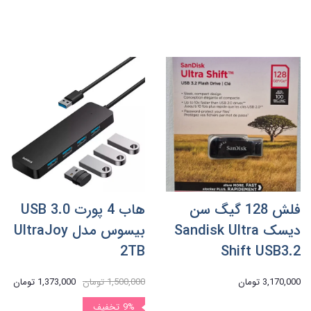
فلش 128 گیگ سن
هاب 4 پورت USB 3.0
دیسک Sandisk Ultra
بیسوس مدل UltraJoy
2TB
Shift USB3.2
3,170,000 تومان
1,500,000 تومان
1,373,000 تومان
9%
تخفیف