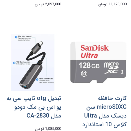
11,123,000 تومان
2,097,000 تومان
کارت حافظه
تبدیل otg تایپ سی به
microSDXC سن
یو اس بی مک دودو
دیسک مدل Ultra
مدل CA-2830
کلاس 10 استاندارد
1,085,000 تومان