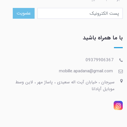
عضویت
با ما همراه باشید
09379906367
mobille.apadana@gmail.com
سیرجان ، خیابان آیت اله سعیدی ، پاساژ مهر ، لاین وسط
موبایل آپادانا