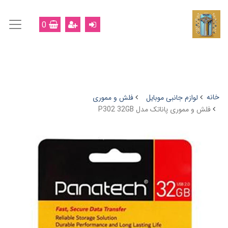
0
خانه
لوازم جانبی موبایل
فلش و مموری
فلش و مموری پاناتک مدل P302 32GB