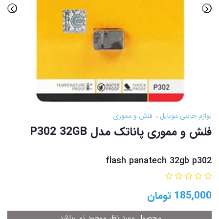
لوازم جانبی موبایل
فلش و مموری
فلش و مموری پاناتک مدل P302 32GB
flash panatech 32gb p302
185,000
تومان
محصول مورد نظر موجود نمی‌باشد.