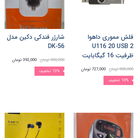
فلش مموری داهوا
شارژر فندکی دکین مدل
DK-56
U116 20 USB 2
ظرفیت 16 گیگابایت
450,000 تومان
392,000 تومان
800,000 تومان
727,000 تومان
13%
تخفیف
10%
تخفیف