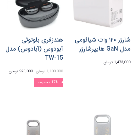
شارژر ۱۲۰ وات شیائومی
هندزفری بلوتوثی
مدل GaN هایپرشارژر
آبودوس (آبادوس) مدل
TW-15
1,473,000 تومان
1,100,000 تومان
923,000 تومان
17%
تخفیف