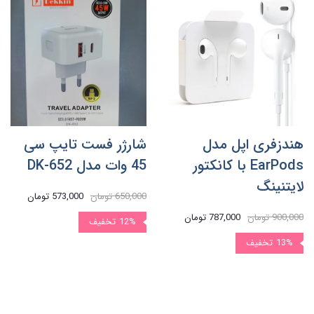
هندزفری اپل مدل
شارژر فست تایپ سی
EarPods با کانکتور
45 وات مدل DK-652
لایتنینگ
650,000 تومان
573,000 تومان
900,000 تومان
787,000 تومان
12%
تخفیف
13%
تخفیف