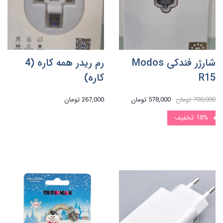
شارژر فندکی Modos
رم ریدر همه کاره (4
R15
کاره)
700,000 تومان
578,000 تومان
267,000 تومان
18%
تخفیف