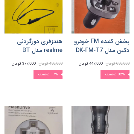
پخش کننده FM خودرو
هندزفری دورگردنی
دکین مدل DK-FM-T7
realme مدل BT
650,000 تومان
447,000 تومان
450,000 تومان
377,000 تومان
32%
تخفیف
17%
تخفیف