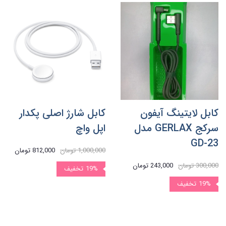
کابل لایتینگ آیفون
کابل شارژ اصلی پکدار
سرکج GERLAX مدل
اپل واچ
GD-23
1,000,000 تومان
812,000 تومان
300,000 تومان
243,000 تومان
19%
تخفیف
19%
تخفیف