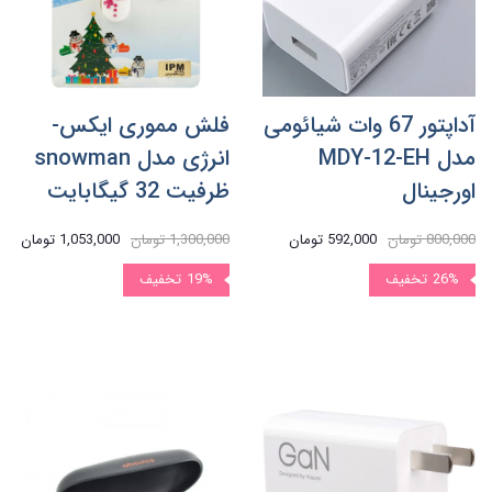
آداپتور 67 وات شیائومی
فلش مموری ایکس-
مدل MDY-12-EH
انرژی مدل snowman
اورجینال
ظرفیت 32 گیگابایت
800,000 تومان
592,000 تومان
1,300,000 تومان
1,053,000 تومان
26%
تخفیف
19%
تخفیف