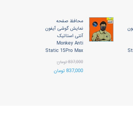
محافظ صفحه
ون
نمایش گوشی آیفون
آنتی استاتیک
3
Monkey Anti
00
Static 15Pro Max
S
00
837,000 تومان
837,000 تومان