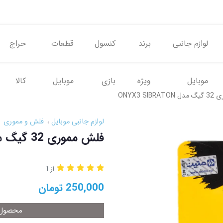
لوازم جانبی
برند
کنسول
قطعات
حراج
موبایل
ویژه
بازی
موبایل
کالا
ONYX3 SI
لوازم جانبی موبایل
فلش و مموری
فلش مموری 32 گیگ مدل ONYX3 SIBRATON
از 1
250,000
تومان
محصول م