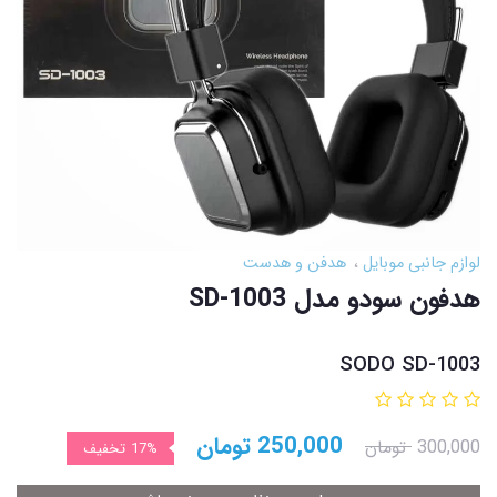
لوازم جانبی موبایل
هدفن و هدست
هدفون سودو مدل SD-1003
SODO SD-1003
250,000
تومان
300,000
تومان
17%
تخفیف