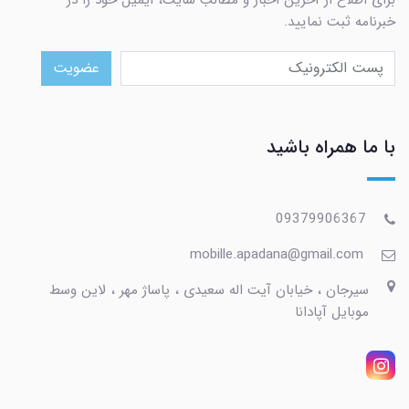
خبرنامه ثبت نمایید.
عضویت
با ما همراه باشید
09379906367
mobille.apadana@gmail.com
سیرجان ، خیابان آیت اله سعیدی ، پاساژ مهر ، لاین وسط
موبایل آپادانا