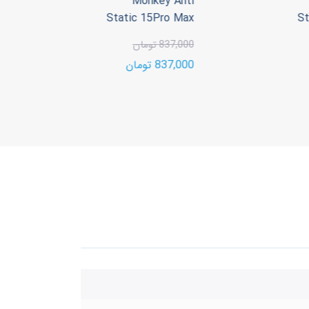
Monkey Anti
00
Static 15Pro Max
S
00
837,000 تومان
837,000 تومان