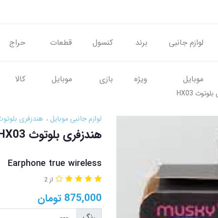
لوازم جانبی
برند
کنسول
قطعات
حراج
موبایل
ویژه
بازی
موبایل
کالا
لوتوث HX03
لوازم جانبی موبایل
هندزفری بلوتوث
هندزفری بلوتوث HX03
Earphone true wireless
از 2
875,000
تومان
رنگ