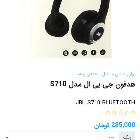
لوازم جانبی موبایل
هدفن و هدست
هدفون جی بی ال مدل S710
JBL S710 BLUETOOTH
285,000
تومان
رنگ