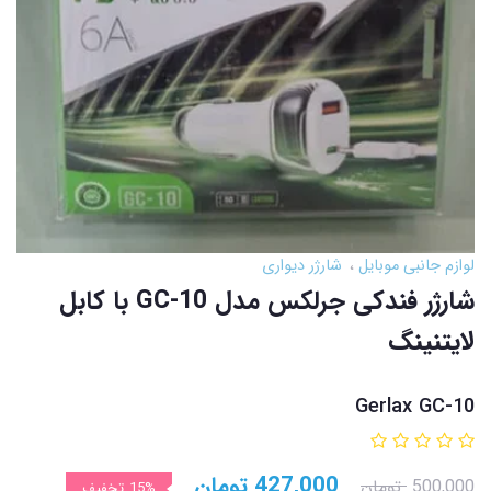
لوازم جانبی موبایل
شارژر دیواری
شارژر فندکی جرلکس مدل GC-10 با کابل
لایتنینگ
Gerlax GC-10
427,000
تومان
500,000
تومان
15%
تخفیف