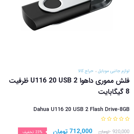
لوازم جانبی موبایل
حراج کالا
فلش مموری داهوا U116 20 USB 2 ظرفیت
8 گیگابایت
Dahua U116 20 USB 2 Flash Drive-8GB
712,000
تومان
920,000
تومان
23%
تخفیف