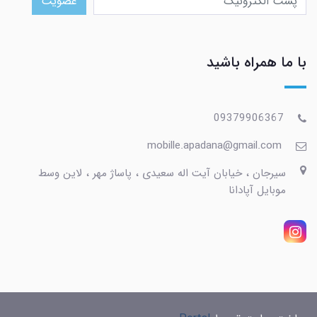
عضویت
با ما همراه باشید
09379906367
mobille.apadana@gmail.com
سیرجان ، خیابان آیت اله سعیدی ، پاساژ مهر ، لاین وسط
موبایل آپادانا