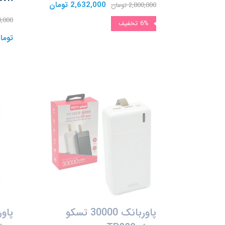
2,632,000 تومان
2,800,000 تومان
000,000
6%
تخفیف
توما
پاوربانک 30000 تسکو