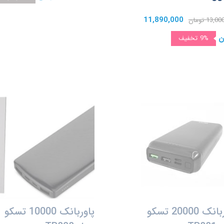
11,890,000
13, تومان
ن
9%
تخفیف
پاوربانک 20000 تسکو
پاوربانک 10000 تسکو