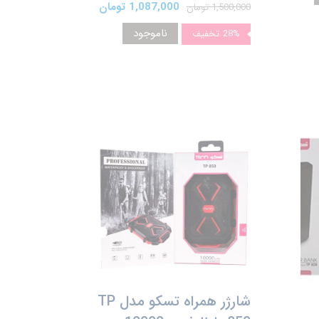
1,087,000 تومان
1,500,000 تومان
ناموجود
28%
تخفیف
شارژر همراه تسکو مدل TP