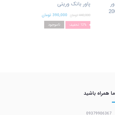
ور
پاور بانک وریتی
فیت 20000
390,000 تومان
440,000 تومان
ناموجود
12%
تخفیف
ما همراه باشید
09379906367