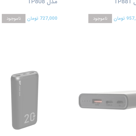
TP8
مدل TP808
9 تومان
ناموجود
727,000 تومان
ناموجود