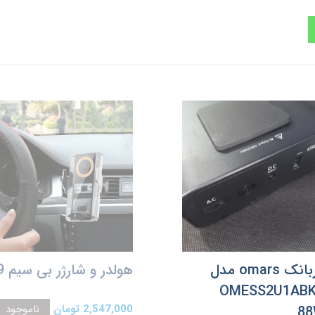
پاوربانک omars مدل
هولدر و شارژر بی سیم T9
OMESS2U1AB
2,547,000 تومان
ناموجود
8