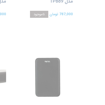
مدل TP889
مدل 81
787,000 تومان
ناموجود
57,000