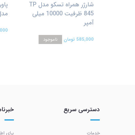
شارژر همراه تسکو مدل TP
845 ظرفیت 10000 میلی
مدل  AS-PS23
آمپر
44,000
585,000 تومان
ناموجود
دسترسی سریع
خبرنام
خدمات
برای اطل