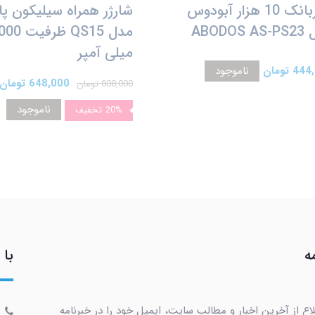
پاوربانک 10 هزار آبودوس
شارژر همراه سیلیکون پا
ABODOS
مدل QS15 ظر
میلی آمپر
4 تومان
ناموجود
648,000 تومان
808,000 تومان
ناموجود
20%
تخفیف
ه
با 
اع از آخرین اخبار و مطالب سایت، ایمیل خود را در خبرنامه