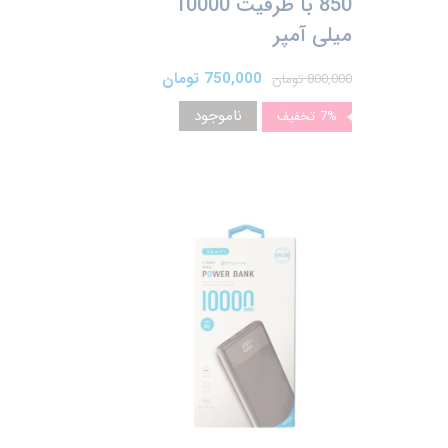
850 با ظرفیت 10000
میلی آمپر
750,000 تومان
800,000 تومان
ناموجود
7%
تخفیف