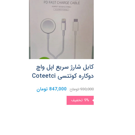
کابل شارژ سریع اپل واچ
دوکاره کوتتسی Coteetci
847,000 تومان
930,000 تومان
9%
تخفیف