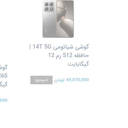
گوشی شیائومی 14T 5G |
حافظه 512 رم 12
گیگابایت
49,870,000 تومان
ناموجود
گیگ
78,000