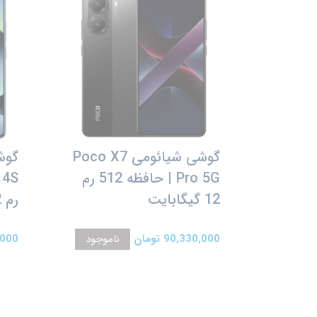
گوشی شیائومی Poco X7
Pro 5G | حافظه 512 رم
12 گیگابایت
رم 12 گیگابایت
90,330,000 تومان
ناموجود
30,000