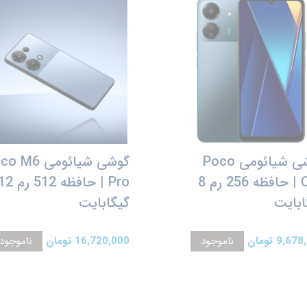
گوشی شیائومی Poco
گوشی شیائومی M6
C65 | حافظه 256 رم 8
Pro | حافظه 512 رم 
ابایت
گیگابایت
9,6 تومان
ناموجود
16,720,000 تومان
ناموجود