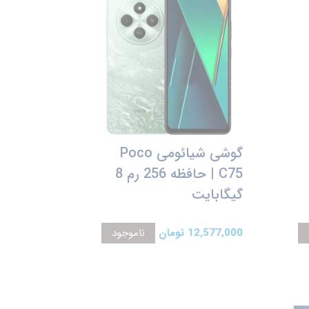
گوشی شیائومی Poco
C75 | حافظه 256 رم 8
گیگابایت
12,577,000 تومان
ناموجود