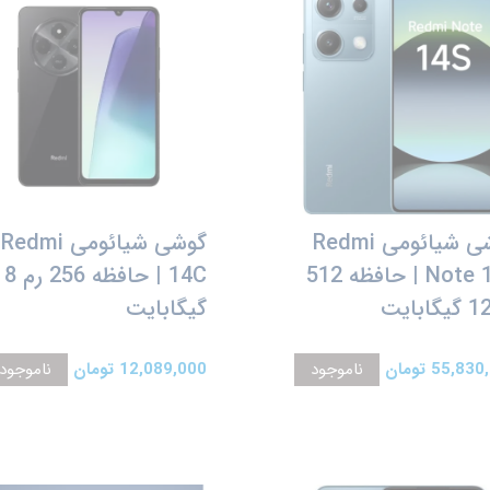
گوشی شیائومی Redmi
گوشی شیائومی Redmi
Note 14S | حافظه 512
14C | حافظه 256 رم 8
گیگابایت
55,8 تومان
ناموجود
12,089,000 تومان
ناموجود