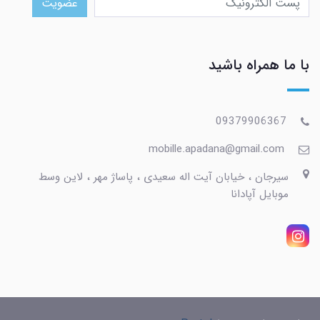
عضویت
با ما همراه باشید
09379906367
mobille.apadana@gmail.com
سیرجان ، خیابان آیت اله سعیدی ، پاساژ مهر ، لاین وسط
موبایل آپادانا