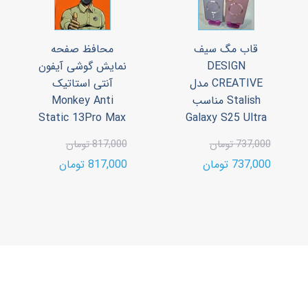
قاب مگ سیف
محافظ صفحه
DESIGN
نمایش گوشی آیفون
CREATIVE مدل
آنتی استاتیک
Stalish مناسب
Monkey Anti
Static 13Pro Max
Galaxy S25 Ultra
737,000 تومان
817,000 تومان
737,000 تومان
817,000 تومان