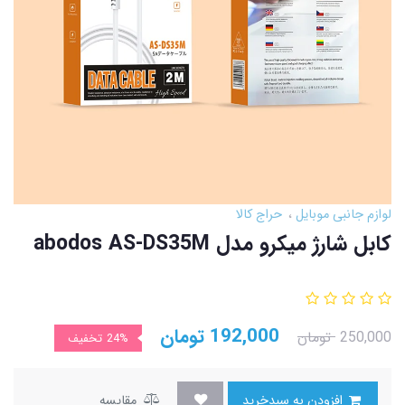
لوازم جانبی موبایل
حراج کالا
کابل شارژ میکرو مدل abodos AS-DS35M
192,000
تومان
250,000
تومان
24%
تخفیف
افزودن به سبدخرید
مقایسه