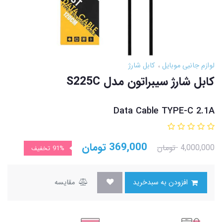
لوازم جانبی موبایل
کابل شارژ
کابل شارژ سیبراتون مدل S225C
Data Cable TYPE-C 2.1A
369,000
تومان
4,000,000
تومان
91%
تخفیف
افزودن به سبدخرید
مقایسه