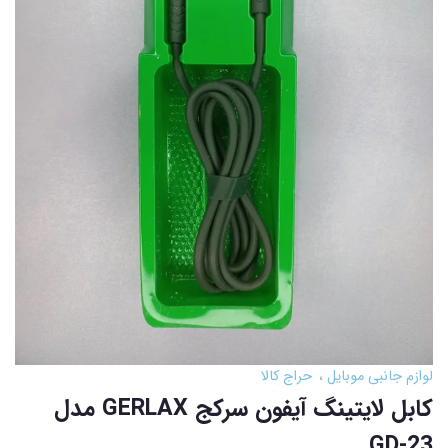
لوازم جانبی موبایل
حراج کالا
کابل لایتینگ آیفون سرکج GERLAX مدل
GD-23