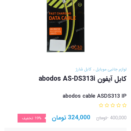
لوازم جانبی موبایل
کابل شارژ
کابل آیفون abodos AS-DS313i
abodos cable ASDS313 IP
324,000
تومان
400,000
تومان
19%
تخفیف