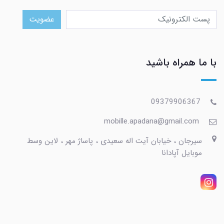
عضویت
با ما همراه باشید
09379906367
mobille.apadana@gmail.com
سیرجان ، خیابان آیت اله سعیدی ، پاساژ مهر ، لاین وسط
موبایل آپادانا