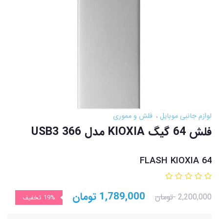
لوازم جانبی موبایل
فلش و مموری
فلش 64 گيگ KIOXIA مدل USB3 366
FLASH KIOXIA 64
1,789,000
تومان
2,200,000
تومان
19%
تخفیف