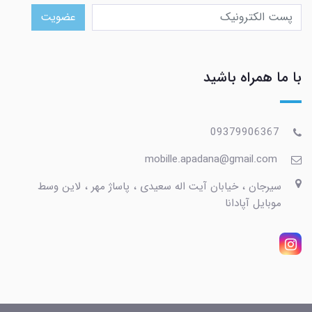
عضویت
با ما همراه باشید
09379906367
mobille.apadana@gmail.com
سیرجان ، خیابان آیت اله سعیدی ، پاساژ مهر ، لاین وسط
موبایل آپادانا