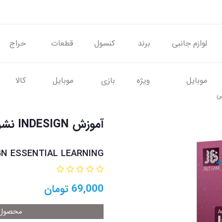
لوازم جانبی
برند
کنسول
قطعات
حراج
موبایل
ویژه
بازی
موبایل
کالا
آموزش INDESIGN نشر جی بی
GN ESSENTIAL LEARNING
69,000
تومان
محصول م