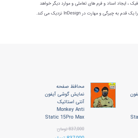
ایش متن و گرافیک ، ایجاد اسناد و فرم های تعاملی و موارد دیگر خواهد
پرداخت.شما می‌توانید کل این دوره اکوزشی را طی کنید و یا تنها روی ویژگیهای خاصی که برای یادگیری لازم دارید تمرکز کنید. هر درس، شما را یک قدم به چیرگی و مهارت در InDesign نزدیک می کند.
محافظ صفحه
ون
نمایش گوشی آیفون
آنتی استاتیک
3
Monkey Anti
00
Static 15Pro Max
S
00
837,000 تومان