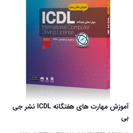
آموزش مهارت های هفتگانه ICDL نشر جی
بی