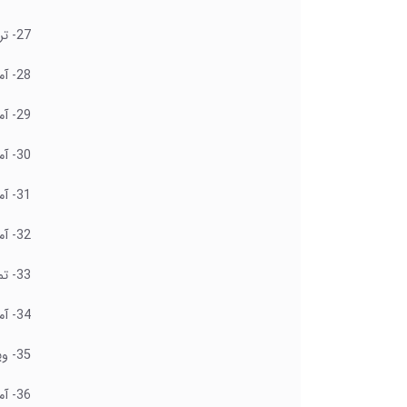
27- تراز بندی برش و مدیریت عکس اضافه شده
28- آموزش اضافه کردن اشکال و اضافه کردن متن به آن
29- آموزش ویرایش نقاط اصلی اشکال
30- آموزش اضافه کردن نمودار های هوشمند سازمانی
31- آموزش اضافه کردن نمودار و عکس گرفتن از محیط دیگر برنامه
32- آموزش اضافه کردن توضیحات و همچنین متن راهنما در رابطه با عبارات
33- تمرین عملی و ویرایش متن یک کتاب با استفاده از الگوها
34- آموزش اضافه کردن سربرگ و پاورقی در پروژه
35- ویرایش سربرگ و پاورقی و آموزش بخش های مختلف آن
36- آموزش تراز بندی متن و همچنین ایجاد سرفصل به وسیله طب