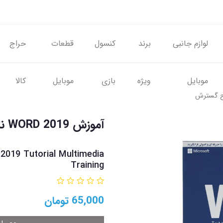
لوازم جانبی
برند
کنسول
قطعات
حراج
موبایل
ویژه
بازی
موبایل
کالا
آموزش WORD 2019 نشر لوح گسترش
019 Tutorial Multimedia
Training
65,000
تومان