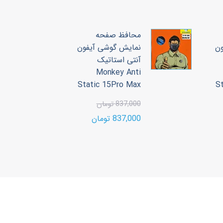
محافظ صفحه
ون
نمایش گوشی آیفون
آنتی استاتیک
3
Monkey Anti
00
Static 15Pro Max
S
00
837,000 تومان
837,000 تومان