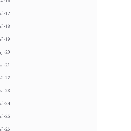
16- مدیریت حافظه نرم افزار در بخش Clipboard
17- آموزش کار با گزینه های بخش جستجو
18- آموزش کار در بخش جایگزینی و جستجوی متن
19- آموزش کار با Select و انتخاب انواع متن و موضوعات مختلف
20- روش های مختلف اضافه کردن جدول در نرم افزار ورد
21- ستینگ جدول در بخش Design و مدیریت و ظاهر آن
22- آموزش کار با بخش مدیریت انتخاب اضافه و حذف بخش‌های جدول
23- ادغام ترازبندی و حاشیه داخلی سلول ها
24- آموزش کار با گروه آنلاین و مدیریت فایل های اینترنتی
25- آموزش اضافه کردن تصویر و ستینگ آن در بخش فرمت
26- آموزش ستینگ سه بعدی عکس در بخش Style