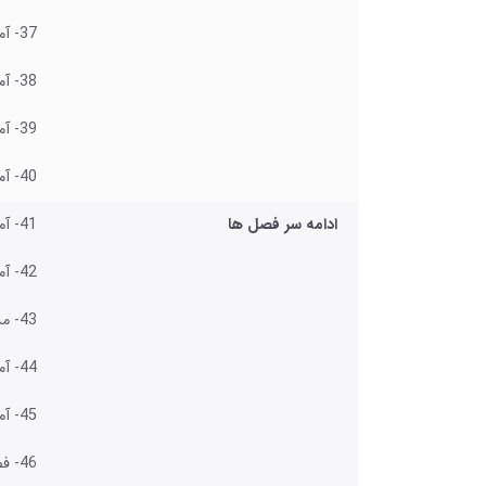
37- آموزش ایجاد سوالات چند گزینه ای در نرم افزار
38- آموزش اضافه کردن شماره صفحه در نرم افزار ورد
39- آموزش وارد کردن انواع متنهای آماده مانند زمان و ساعت و غیره
40- آموزش اضافه کردن سیمبل ها و نماد های تایپی آماده
ادامه سر فصل ها
41- آموزش نحوه درج فرمول ها و معادلات ریاضی در ورد
42- آموزش کار با بخش دیزاین و تغییر ظاهر گرافیکی پروژه
43- مدیریت زمینه کاغذ رنگ و متن چک نویس و غیره
44- آموزش ایجاد انواع قاب در حاشیه فضای کاغذ
45- آموزش ایجاد انواع ستونهای روزنامه‌ای در نرم افزار ورد
46- فصل بندی و بخش کردن پروژه و تقسیم بندی