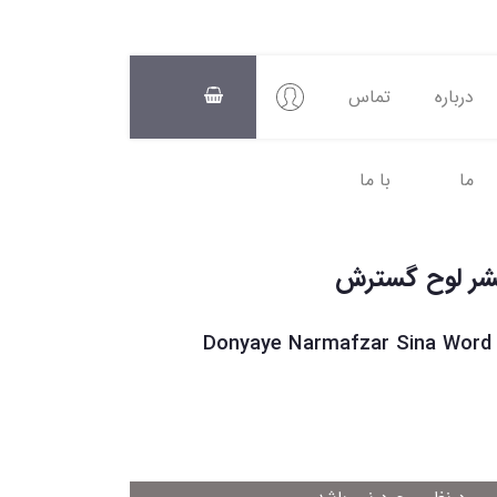
درباره
تماس
ما
با ما
سبد
خرید
0
Donyaye Narmafzar Sina Word 2