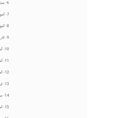
6- ستینگ اولیه یک پروژه قبل از شروع کار
7- آموزش ستینگ سایز کاغذ و ستینگ پرینت
8- آموزش نحوه تنظیم حاشیه کاغذ در بخش Margin
9- کار با گروه فونت و ستینگ متن
10- آموزش ستینگ پیشرفته فونت و متن
11- آموزش ستینگ پاراگراف و تراز بندی متن
12- آموزش ایجاد انواع لیست و تراز بندی شماره ها
13- ایجاد لیست های پیشرفته همراه با ستینگ آن
14- ستینگ پاراگراف و مدیریت تورفتگی آنها
15- آموزش ایجاد انواع الگوهای متن و فونت