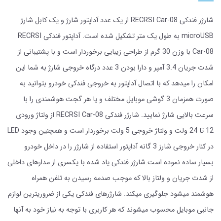
شارژر فندکی RECRSI Car-08 از یک عدد آداپتور شارژ و یک کابل شارژ
microUSB به طول یک متر تشکیل شده است. آداپتور فندکی RECRSI
Car-08 با وزن 30 گرم از طراحی زیبایی برخوردار است و با پشتیبانی از
شدت جریان 3.4 آمپر و دارا بودن 3 عدد درگاه خروجی شارژ به شما این
امکان را میدهد که با اتصال آداپتور به خروجی فندکی خودرو بتوانید به
صورت همزمان 3 گوشی موبایل مختلف و یا هر گجت هوشمندی را با
سرعت بالایی شارژ نمایید. شارژر فندکی RECRSI Car-08 از ولتاژ ورودی
12 تا 24 ولت و ولتاژ خروجی 5 ولت برخوردار است و همچنین وجود LED
در کنار خروجی شارز 3 گانه آداپتور استفاده از شارژر را در داخل خودرو
بسیار ساده نموده است.شارژر فندکی یاد شده با یکسری از مدارهای داخلی
از شدت جریان و ولتاز بالا که موجب صدمه رسیدن به تلفن همراه
هوشمند میشود جلوگیری میکند. شارژرهای فندکی یکی از ضروریترین لوازم
جانبی موبایل محسوب میشوند که هر کاربری با توجه به نیاز خود به آنها