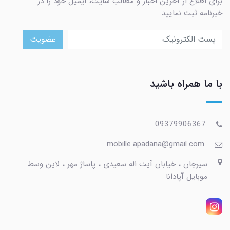
برای اطلاع از آخرین اخبار و مطالب سایت، ایمیل خود را در
خبرنامه ثبت نمایید.
عضویت
با ما همراه باشید
09379906367
mobille.apadana@gmail.com
سیرجان ، خیابان آیت اله سعیدی ، پاساژ مهر ، لاین وسط
موبایل آپادانا