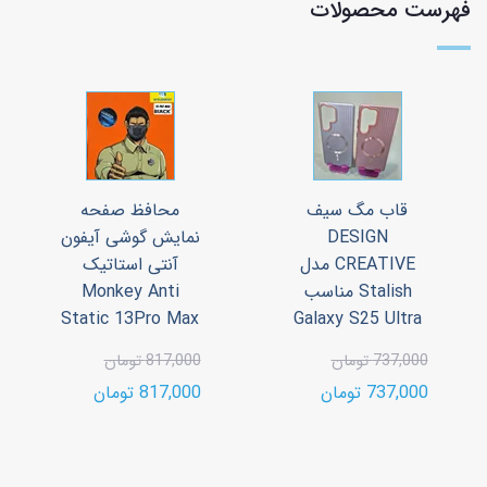
فهرست محصولات
قاب مگ سیف
محافظ صفحه
DESIGN
نمایش گوشی آیفون
CREATIVE مدل
آنتی استاتیک
Stalish مناسب
Monkey Anti
Static 13Pro Max
Galaxy S25 Ultra
737,000 تومان
817,000 تومان
737,000 تومان
817,000 تومان