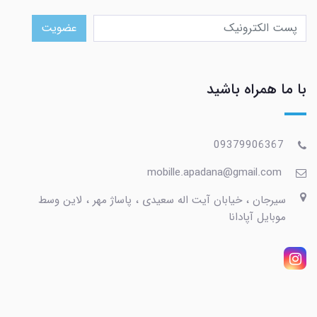
عضویت
با ما همراه باشید
09379906367
mobille.apadana@gmail.com
سیرجان ، خیابان آیت اله سعیدی ، پاساژ مهر ، لاین وسط
موبایل آپادانا