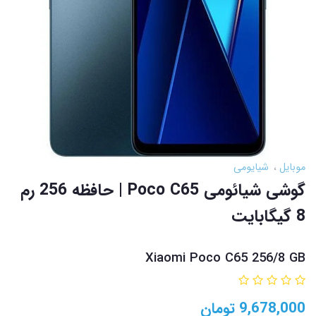
موبایل
شیایومی
گوشی شیائومی Poco C65 | حافظه 256 رم
8 گیگابایت
Xiaomi Poco C65 256/8 GB
9,678,000
تومان