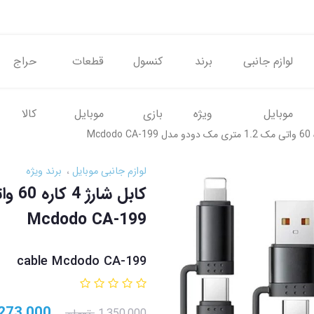
لوازم جانبی
برند
کنسول
قطعات
حراج
موبایل
ویژه
بازی
موبایل
کالا
لوازم جانبی موبایل
برند ویژه
Mcdodo CA-199
cable Mcdodo CA-199
273,000
1,350,000
تومان