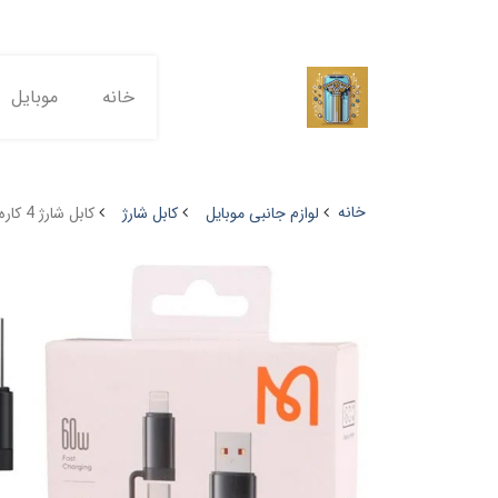
خانه
موبایل
خانه
لوازم جانبی موبایل
کابل شارژ
کابل شارژ 4 کاره 60 واتی مک 1.2 متری مک دودو مدل Mcdodo CA-199