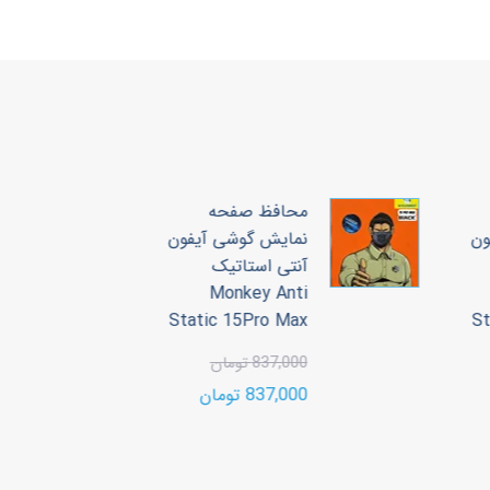
محافظ صفحه
ون
نمایش گوشی آیفون
آنتی استاتیک
3
Monkey Anti
00
Static 15Pro Max
S
00
837,000 تومان
837,000 تومان