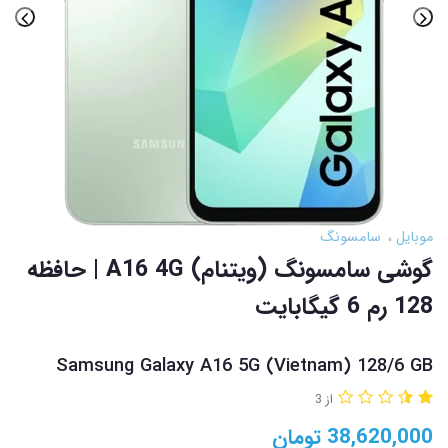
موبایل
سامسونگ
گوشی سامسونگ (ویتنام) A16 4G | حافظه
128 رم 6 گیگابایت
Samsung Galaxy A16 5G (Vietnam) 128/6 GB
از 3
38,620,000
تومان