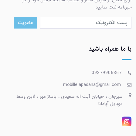
خبرنامه ثبت نمایید.
عضویت
با ما همراه باشید
09379906367
mobille.apadana@gmail.com
سیرجان ، خیابان آیت اله سعیدی ، پاساژ مهر ، لاین وسط
موبایل آپادانا