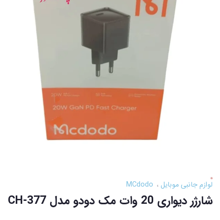
لوازم جانبی موبایل
MCdodo
شارژر دیواری 20 وات مک دودو مدل CH-377