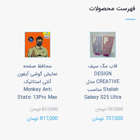
فهرست محصولات
قاب مگ سیف
محافظ صفحه
DESIGN
نمایش گوشی آیفون
CREATIVE مدل
آنتی استاتیک
Stalish مناسب
Monkey Anti
Static 13Pro Max
Galaxy S25 Ultra
737,000 تومان
817,000 تومان
737,000 تومان
817,000 تومان